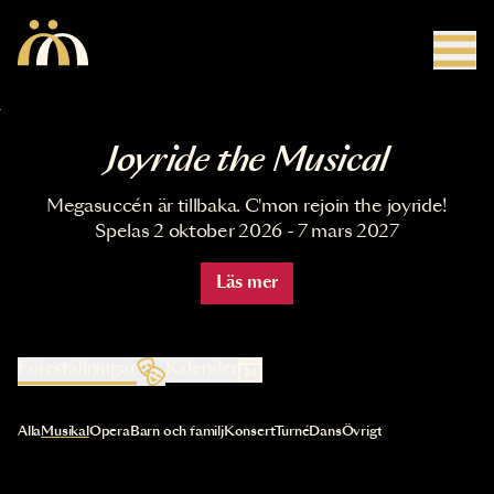
Hoppa till huvudinnehåll
Joyride the Musical
Megasuccén är tillbaka. C'mon rejoin the joyride!
Spelas 2 oktober 2026 - 7 mars 2027
Läs mer
Föreställningar
Kalender
Val av kategori uppdaterar innehållet automatiskt
Alla
Musikal
Opera
Barn och familj
Konsert
Turné
Dans
Övrigt