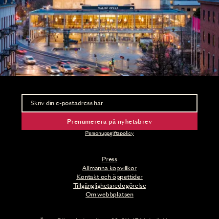
Nyhetsbrev
Ta del av förhandsinformation och biljettsläpp.
Prenumerera på nyhetsbrev
Personuppgiftspolicy
Press
Allmänna köpvillkor
Kontakt och öppettider
Tillgänglighetsredogörelse
Om webbplatsen