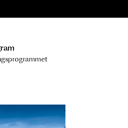
ngsprogram
ra i Säsongsprogrammet