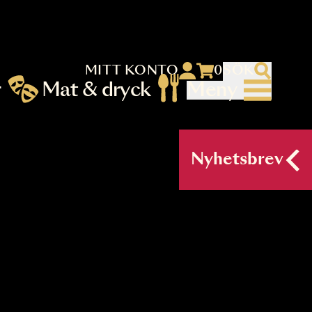
MITT KONTO
 menu)
llningar
Mat & dryck
Me
nu (primary) SV
Nyh