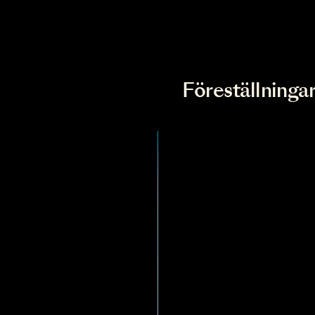
Top (SV
Förestä
Main me