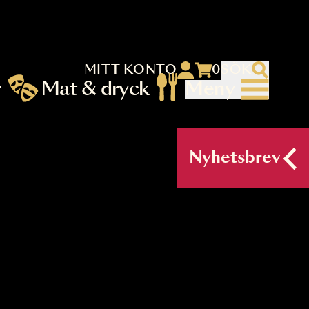
MITT KONTO
 menu)
llningar
Mat & dryck
Me
nu (primary) SV
Nyh