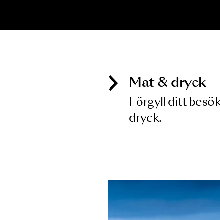
Inga föreställningar matchar
Mat & dry
Förgyll ditt
dryck.