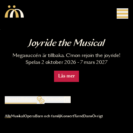
Hoppa till huvudinnehåll
Joyride the Musical
Megasuccén är tillbaka. C'mon rejoin the joyride!
Spelas 2 oktober 2026 - 7 mars 2027
Läs mer
Föreställningar
Kalender
Val av kategori uppdaterar innehållet automatiskt
Alla
Musikal
Opera
Barn och familj
Konsert
Turné
Dans
Övrigt