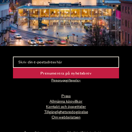
Nyhetsbrev
Ta del av förhandsinformation och biljettsläpp.
Prenumerera på nyhetsbrev
Personuppgiftspolicy
Press
Allmänna köpvillkor
Kontakt och öppettider
Tillgänglighetsredogörelse
Om webbplatsen