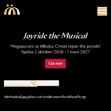
Hoppa till huvudinnehåll
Joyride the Musical
Megasuccén är tillbaka. C'mon rejoin the joyride!
Spelas 2 oktober 2026 - 7 mars 2027
Läs mer
Föreställningar
Kalender
Val av kategori uppdaterar innehållet automatiskt
Alla
Musikal
Opera
Barn och familj
Konsert
Turné
Dans
Övrigt