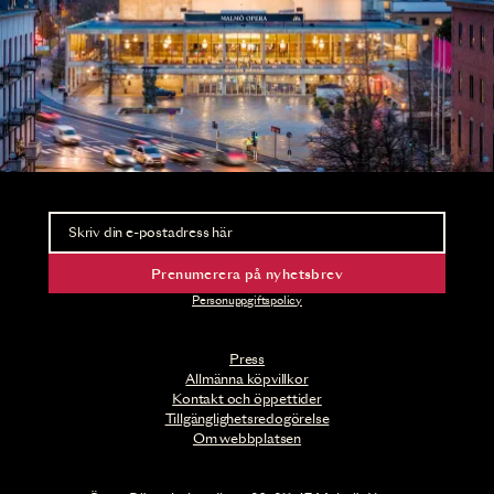
Nyhetsbrev
Ta del av förhandsinformation och biljettsläpp.
Prenumerera på nyhetsbrev
Personuppgiftspolicy
Press
Allmänna köpvillkor
Kontakt och öppettider
Tillgänglighetsredogörelse
Om webbplatsen