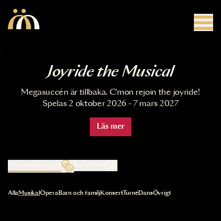
Hoppa till huvudinnehåll
Joyride the Musical
Megasuccén är tillbaka. C'mon rejoin the joyride!
Spelas 2 oktober 2026 - 7 mars 2027
Läs mer
Föreställningar
Kalender
Val av kategori uppdaterar innehållet automatiskt
Alla
Musikal
Opera
Barn och familj
Konsert
Turné
Dans
Övrigt