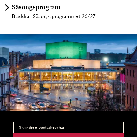
Säsongsprogram
Bläddra i Säsongsprogrammet 26/27
Nyhetsbrev
Ta del av förhandsinformation och biljettsläpp.