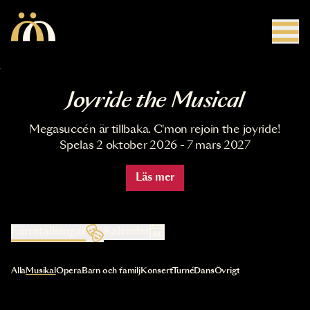
Hoppa till huvudinnehåll
Joyride the Musical
Megasuccén är tillbaka. C'mon rejoin the joyride!
Spelas 2 oktober 2026 - 7 mars 2027
Läs mer
Föreställningar
Kalender
Val av kategori uppdaterar innehållet automatiskt
Alla
Musikal
Opera
Barn och familj
Konsert
Turné
Dans
Övrigt