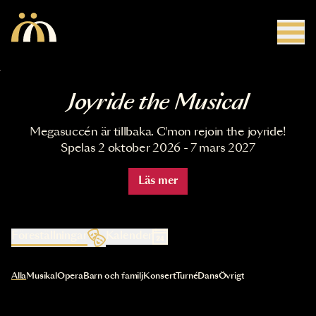
Hoppa till huvudinnehåll
Joyride the Musical
Megasuccén är tillbaka. C'mon rejoin the joyride!
Spelas 2 oktober 2026 - 7 mars 2027
Läs mer
Föreställningar
Kalender
Val av kategori uppdaterar innehållet automatiskt
Alla
Musikal
Opera
Barn och familj
Konsert
Turné
Dans
Övrigt