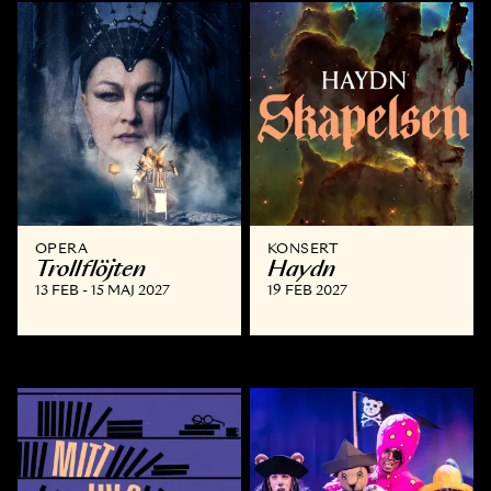
OPERA
KONSERT
Trollflöjten
Haydn
13 FEB - 15 MAJ 2027
19 FEB 2027