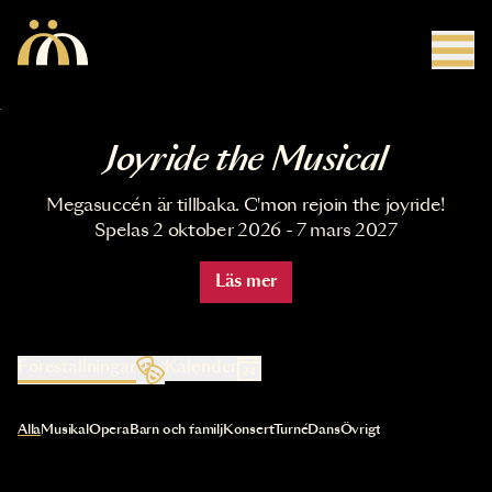
Hoppa till huvudinnehåll
Joyride the Musical
Megasuccén är tillbaka. C'mon rejoin the joyride!
Spelas 2 oktober 2026 - 7 mars 2027
Läs mer
Föreställningar
Kalender
Val av kategori uppdaterar innehållet automatiskt
Alla
Musikal
Opera
Barn och familj
Konsert
Turné
Dans
Övrigt