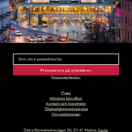
Nyhetsbrev
Ta del av förhandsinformation och biljettsläpp.
Prenumerera på nyhetsbrev
Personuppgiftspolicy
Press
Allmänna köpvillkor
Kontakt och öppettider
Tillgänglighetsredogörelse
Om webbplatsen
Östra Rönneholmsvägen 20, 211 47 Malmö,
Karta