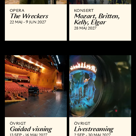
OPERA
KONSERT
The Wreckers
Mozart, Britten,
Kelly, Elgar
22 MAJ - 9 JUN 2027
28 MAJ 2027
ÖVRIGT
ÖVRIGT
Guidad visning
Livestreaming
13 SEP - 16 MAJ 2027
2 SEP - 30 MAJ 2027