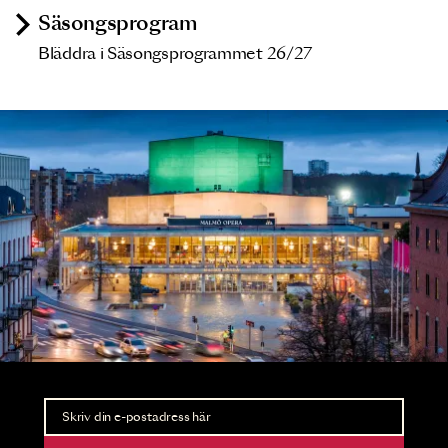
Säsongsprogram
Bläddra i Säsongsprogrammet 26/27
Nyhetsbrev
Ta del av förhandsinformation och biljettsläpp.