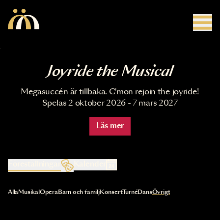
Hoppa till huvudinnehåll
Joyride the Musical
Megasuccén är tillbaka. C'mon rejoin the joyride!
Spelas 2 oktober 2026 - 7 mars 2027
Läs mer
Föreställningar
Kalender
Val av kategori uppdaterar innehållet automatiskt
Alla
Musikal
Opera
Barn och familj
Konsert
Turné
Dans
Övrigt