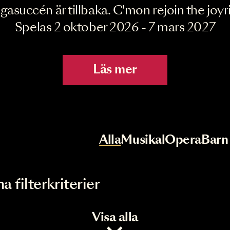
Joyride the Mu
Megasuccén är tillbaka. C'mon rejoin 
Spelas 2 oktober 2026 - 7 mar
Läs mer
r
Val av kategori
Alla
Musikal
Op