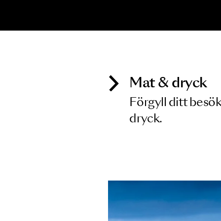
Inga föreställningar matchar
Mat & dry
Förgyll ditt
dryck.