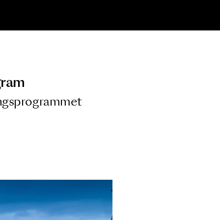
ngsprogram
ra i Säsongsprogrammet