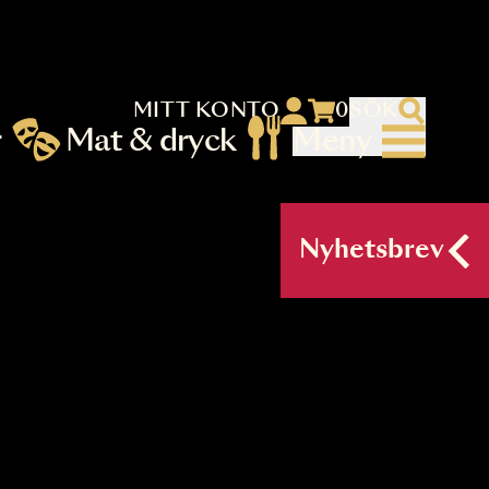
MITT KONTO
 menu)
llningar
Mat & dryck
Me
nu (primary) SV
Nyh