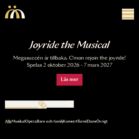
Hoppa till huvudinnehåll
Joyride the Musical
Megasuccén är tillbaka. C'mon rejoin the joyride!
Spelas 2 oktober 2026 - 7 mars 2027
Läs mer
Föreställningar
Kalender
Val av kategori uppdaterar innehållet automatiskt
Alla
Musikal
Opera
Barn och familj
Konsert
Turné
Dans
Övrigt