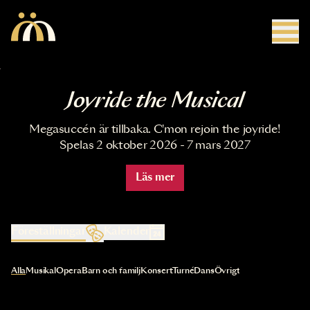
Hoppa till huvudinnehåll
Joyride the Musical
Megasuccén är tillbaka. C'mon rejoin the joyride!
Spelas 2 oktober 2026 - 7 mars 2027
Läs mer
Föreställningar
Kalender
Val av kategori uppdaterar innehållet automatiskt
Alla
Musikal
Opera
Barn och familj
Konsert
Turné
Dans
Övrigt