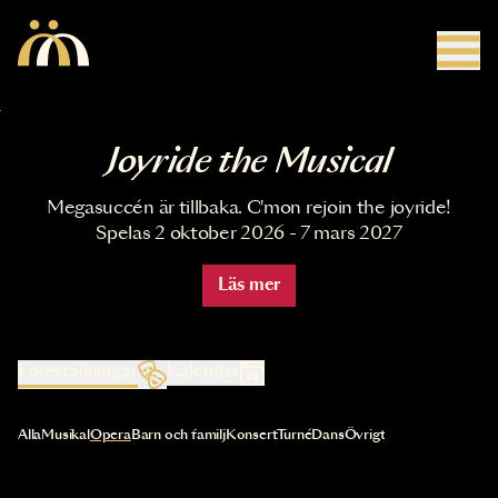
Hoppa till huvudinnehåll
Joyride the Musical
Megasuccén är tillbaka. C'mon rejoin the joyride!
Spelas 2 oktober 2026 - 7 mars 2027
Läs mer
Föreställningar
Kalender
Val av kategori uppdaterar innehållet automatiskt
Alla
Musikal
Opera
Barn och familj
Konsert
Turné
Dans
Övrigt