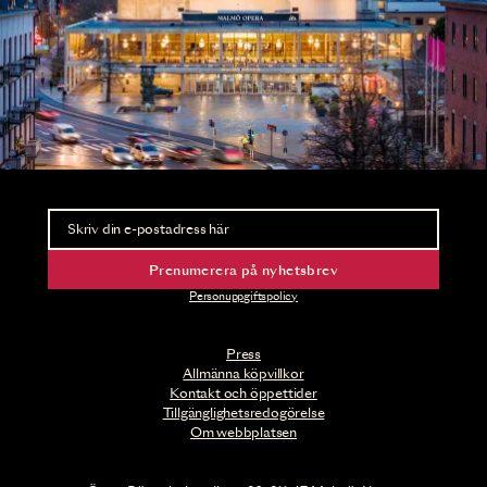
Nyhetsbrev
Ta del av förhandsinformation och biljettsläpp.
Prenumerera på nyhetsbrev
Personuppgiftspolicy
Press
Allmänna köpvillkor
Kontakt och öppettider
Tillgänglighetsredogörelse
Om webbplatsen