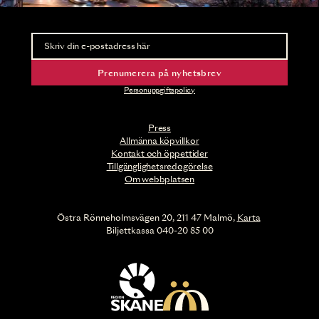
Nyhetsbrev
Ta del av förhandsinformation och biljettsläpp.
Prenumerera på nyhetsbrev
Personuppgiftspolicy
Press
Allmänna köpvillkor
Kontakt och öppettider
Tillgänglighetsredogörelse
Om webbplatsen
Östra Rönneholmsvägen 20, 211 47 Malmö,
Karta
Biljettkassa 040-20 85 00