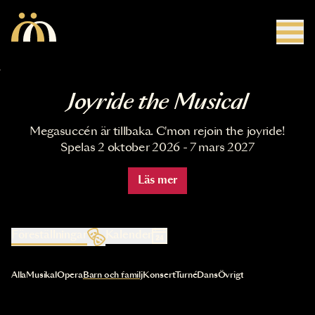
Hoppa till huvudinnehåll
Joyride the Musical
Megasuccén är tillbaka. C'mon rejoin the joyride!
Spelas 2 oktober 2026 - 7 mars 2027
Läs mer
Föreställningar
Kalender
Val av kategori uppdaterar innehållet automatiskt
Alla
Musikal
Opera
Barn och familj
Konsert
Turné
Dans
Övrigt