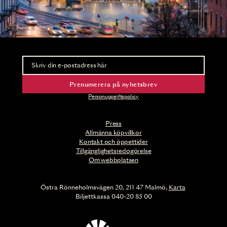
Nyhetsbrev
Ta del av förhandsinformation och biljettsläpp.
Prenumerera på nyhetsbrev
Personuppgiftspolicy
Press
Allmänna köpvillkor
Kontakt och öppettider
Tillgänglighetsredogörelse
Om webbplatsen
Östra Rönneholmsvägen 20, 211 47 Malmö,
Karta
Biljettkassa 040-20 85 00