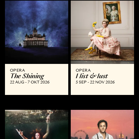
OPERA
OPERA
The Shining
I list & lust
22 AUG - 7 OKT 2026
5 SEP - 22 NOV 2026