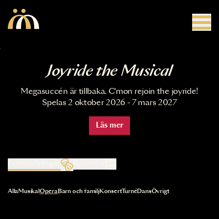
Hoppa till huvudinnehåll
Joyride the Musical
Megasuccén är tillbaka. C'mon rejoin the joyride!
Spelas 2 oktober 2026 - 7 mars 2027
Läs mer
Föreställningar
Kalender
Val av kategori uppdaterar innehållet automatiskt
Alla
Musikal
Opera
Barn och familj
Konsert
Turné
Dans
Övrigt