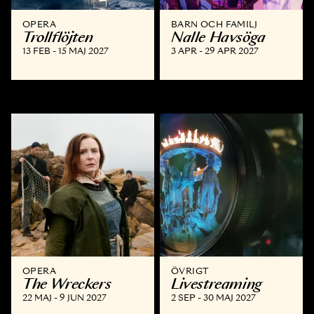
OPERA
BARN OCH FAMILJ
Trollflöjten
Nalle Havsöga
13 FEB - 15 MAJ 2027
3 APR - 29 APR 2027
OPERA
ÖVRIGT
The Wreckers
Livestreaming
22 MAJ - 9 JUN 2027
2 SEP - 30 MAJ 2027