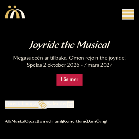
Hoppa till huvudinnehåll
Joyride the Musical
Megasuccén är tillbaka. C'mon rejoin the joyride!
Spelas 2 oktober 2026 - 7 mars 2027
Läs mer
Föreställningar
Kalender
Val av kategori uppdaterar innehållet automatiskt
Alla
Musikal
Opera
Barn och familj
Konsert
Turné
Dans
Övrigt