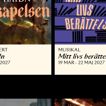
ONSERT
MUSIKAL
aydn
Mitt livs
 FEB 2027
19 MAR - 22