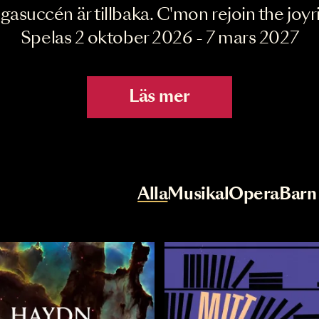
Joyride the Mu
Megasuccén är tillbaka. C'mon rejoin 
Spelas 2 oktober 2026 - 7 mar
Läs mer
r
Val av kategori
Alla
Musikal
Op