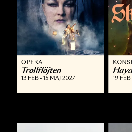
OPERA
K
Trollflöjten
H
13 FEB - 15 MAJ 2027
19