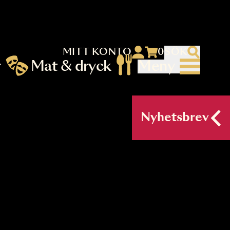
MITT KONTO
 menu)
llningar
Mat & dryck
Me
nu (primary) SV
Nyh