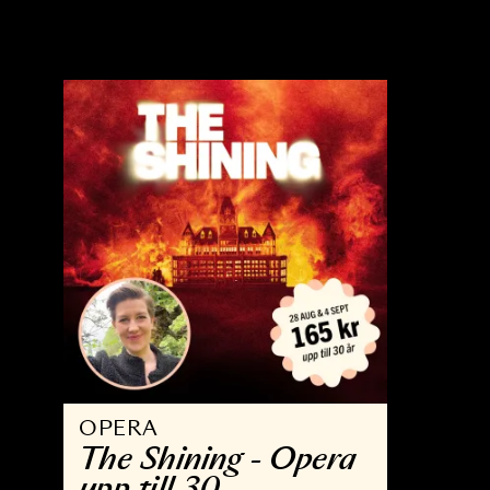
OPERA
K
The Wreckers
M
K
22 MAJ - 9 JUN 2027
2