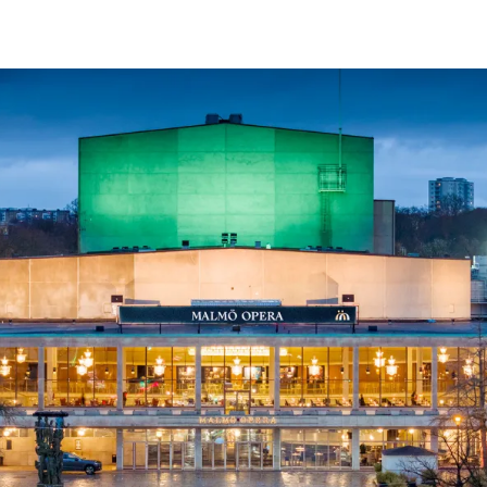
ck
Säso
 besök med mat och
Blädd
26/27