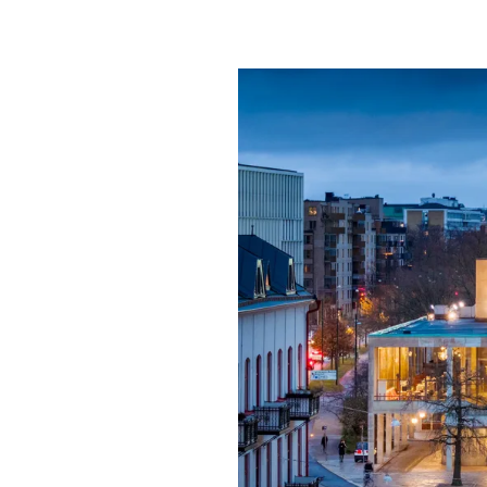
Mat & dry
Förgyll ditt
dryck.