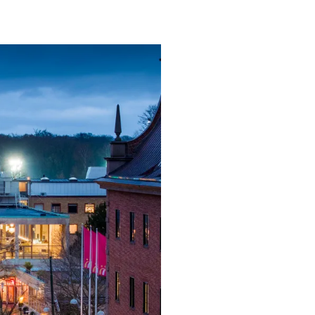
ngsprogram
ra i Säsongsprogrammet