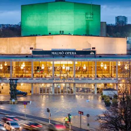
ck
Säso
 besök med mat och
Blädd
26/27