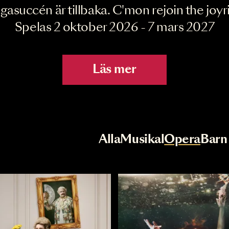
Joyride the Mu
Megasuccén är tillbaka. C'mon rejoin 
Spelas 2 oktober 2026 - 7 mar
Läs mer
r
Val av kategori
Alla
Musikal
Op