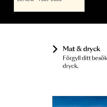
OPERA
The Shining - Opera
upp till 30
28 AUG - 4 SEP 2026