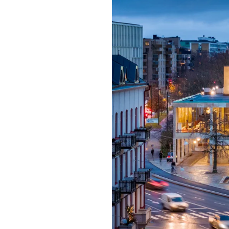
Mat & dry
Förgyll ditt
dryck.