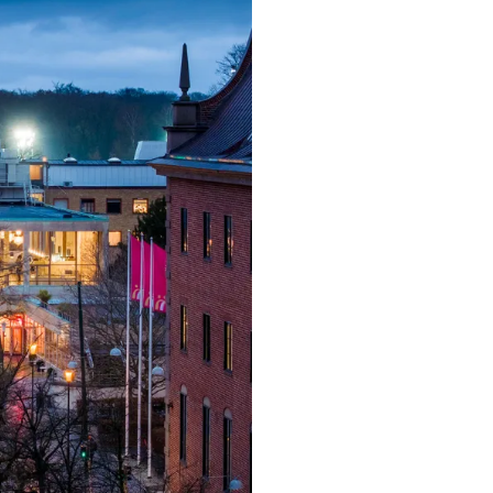
ngsprogram
ra i Säsongsprogrammet