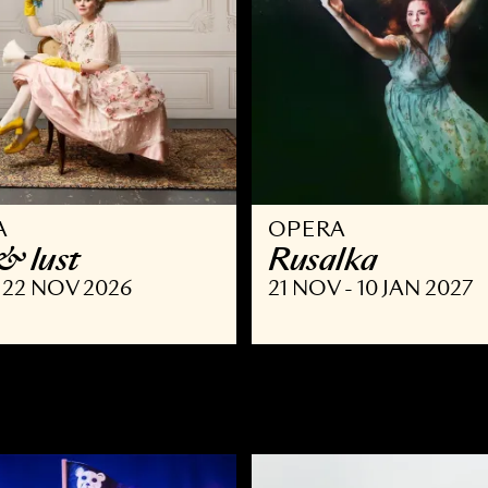
PERA
OPERA
 list & lust
Rusalka
SEP - 22 NOV 2026
21 NOV - 10