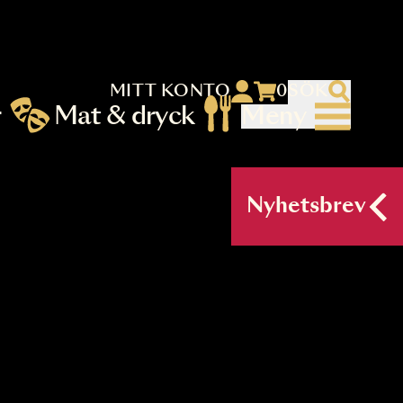
MITT KONTO
 menu)
llningar
Mat & dryck
Me
nu (primary) SV
Nyh