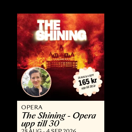
OPERA
B
Trollflöjten
N
13 FEB - 15 MAJ 2027
3 