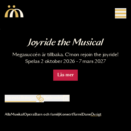
Hoppa till huvudinnehåll
Joyride the Musical
Megasuccén är tillbaka. C'mon rejoin the joyride!
Spelas 2 oktober 2026 - 7 mars 2027
Läs mer
Föreställningar
Kalender
Val av kategori uppdaterar innehållet automatiskt
Alla
Musikal
Opera
Barn och familj
Konsert
Turné
Dans
Övrigt