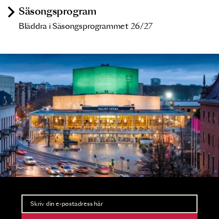
Säsongsprogram
Bläddra i Säsongsprogrammet 26/27
Nyhetsbrev
Ta del av förhandsinformation och biljettsläpp.