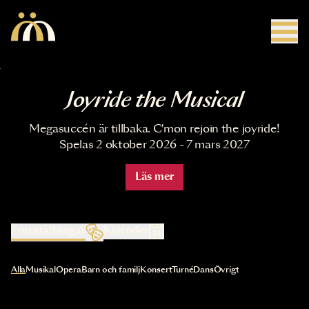
Hoppa till huvudinnehåll
Joyride the Musical
Megasuccén är tillbaka. C'mon rejoin the joyride!
Spelas 2 oktober 2026 - 7 mars 2027
Läs mer
Föreställningar
Kalender
Val av kategori uppdaterar innehållet automatiskt
Alla
Musikal
Opera
Barn och familj
Konsert
Turné
Dans
Övrigt