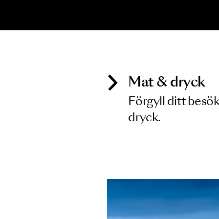
Inga föreställningar matchar
Mat & dry
Förgyll ditt
dryck.