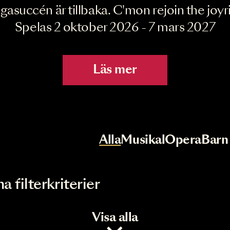
Joyride the Mu
Megasuccén är tillbaka. C'mon rejoin 
Spelas 2 oktober 2026 - 7 mar
Läs mer
r
Val av kategori
Alla
Musikal
Op