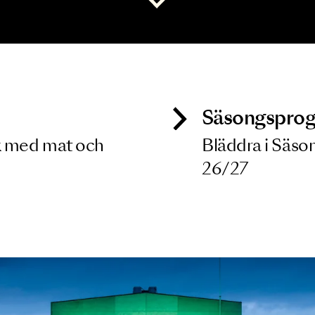
 dina filterkriterier
Visa alla
ck
Säso
 besök med mat och
Blädd
26/27