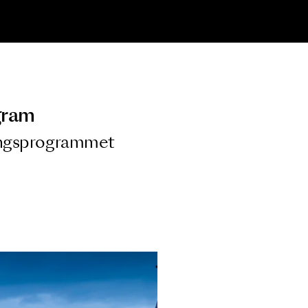
ngsprogram
ra i Säsongsprogrammet