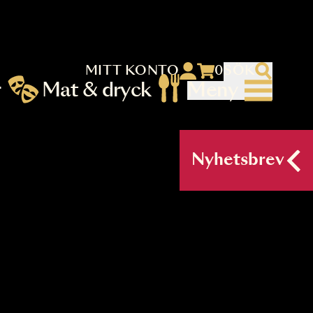
MITT KONTO
 menu)
llningar
Mat & dryck
Me
nu (primary) SV
Nyh