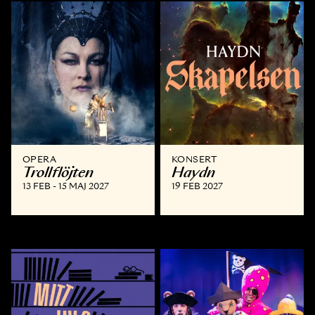
OPERA
KONSERT
Trollflöjten
Haydn
13 FEB - 15 MAJ 2027
19 FEB 2027