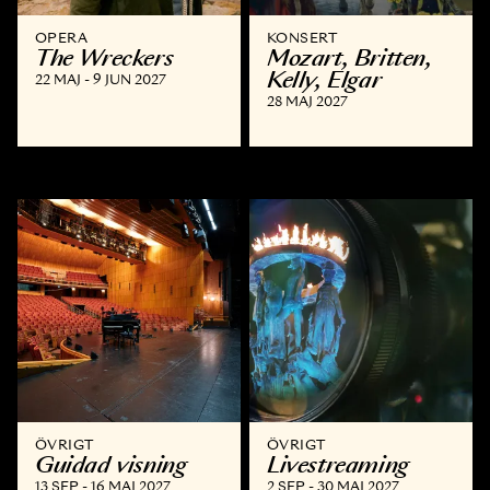
OPERA
KONSERT
The Wreckers
Mozart, Britten,
Kelly, Elgar
22 MAJ - 9 JUN 2027
28 MAJ 2027
ÖVRIGT
ÖVRIGT
Guidad visning
Livestreaming
13 SEP - 16 MAJ 2027
2 SEP - 30 MAJ 2027