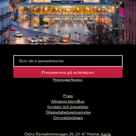
Nyhetsbrev
Ta del av förhandsinformation och biljettsläpp.
Prenumerera på nyhetsbrev
Personuppgiftspolicy
Press
Allmänna köpvillkor
Kontakt och öppettider
Tillgänglighetsredogörelse
Om webbplatsen
Östra Rönneholmsvägen 20, 211 47 Malmö,
Karta