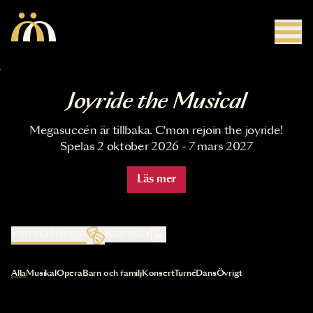
Hoppa till huvudinnehåll
Joyride the Musical
Megasuccén är tillbaka. C'mon rejoin the joyride!
Spelas 2 oktober 2026 - 7 mars 2027
Läs mer
Föreställningar
Kalender
Val av kategori uppdaterar innehållet automatiskt
Alla
Musikal
Opera
Barn och familj
Konsert
Turné
Dans
Övrigt