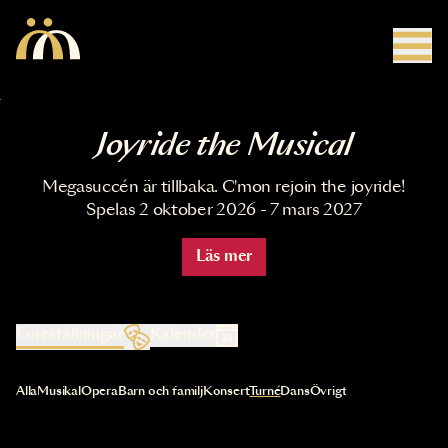
Hoppa till huvudinnehåll
Joyride the Musical
Megasuccén är tillbaka. C'mon rejoin the joyride!
Spelas 2 oktober 2026 - 7 mars 2027
Läs mer
Föreställningar
Kalender
Val av kategori uppdaterar innehållet automatiskt
Alla
Musikal
Opera
Barn och familj
Konsert
Turné
Dans
Övrigt