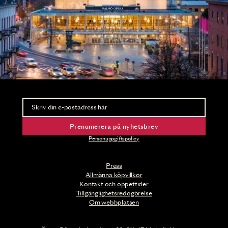
Nyhetsbrev
Ta del av förhandsinformation och biljettsläpp.
Prenumerera på nyhetsbrev
Personuppgiftspolicy
Press
Allmänna köpvillkor
Kontakt och öppettider
Tillgänglighetsredogörelse
Om webbplatsen