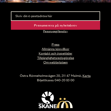
Nyhetsbrev
Ta del av förhandsinformation och biljettsläpp.
Prenumerera på nyhetsbrev
Personuppgiftspolicy
Press
Allmänna köpvillkor
Kontakt och öppettider
Tillgänglighetsredogörelse
Om webbplatsen
Östra Rönneholmsvägen 20, 211 47 Malmö,
Karta
Biljettkassa 040-20 85 00