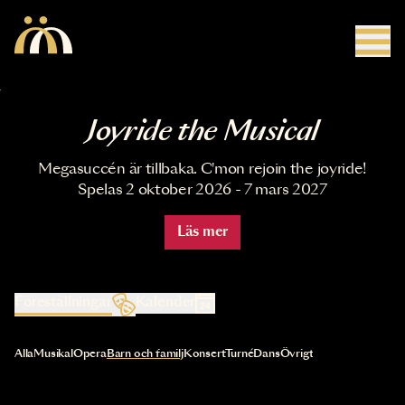
Hoppa till huvudinnehåll
Joyride the Musical
Megasuccén är tillbaka. C'mon rejoin the joyride!
Spelas 2 oktober 2026 - 7 mars 2027
Läs mer
Föreställningar
Kalender
Val av kategori uppdaterar innehållet automatiskt
Alla
Musikal
Opera
Barn och familj
Konsert
Turné
Dans
Övrigt