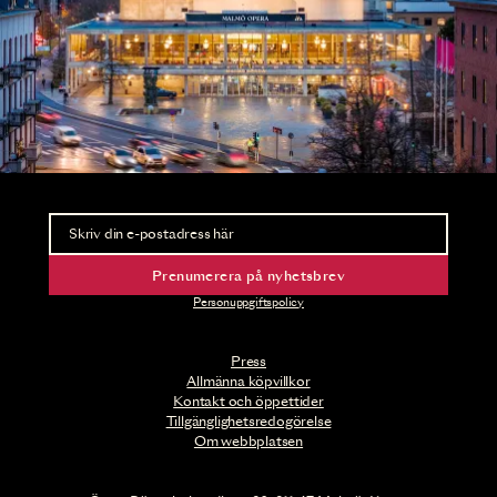
Nyhetsbrev
Ta del av förhandsinformation och biljettsläpp.
Prenumerera på nyhetsbrev
Personuppgiftspolicy
Press
Allmänna köpvillkor
Kontakt och öppettider
Tillgänglighetsredogörelse
Om webbplatsen