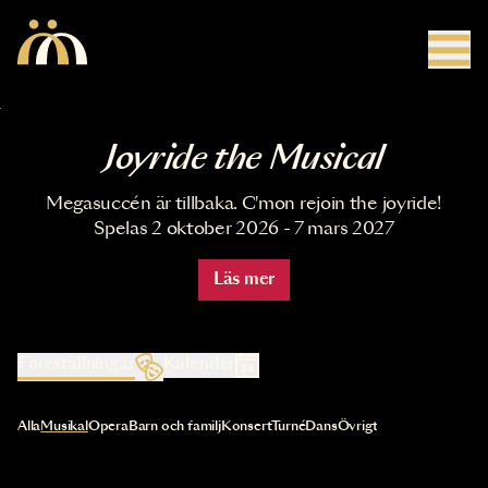
Hoppa till huvudinnehåll
Joyride the Musical
Megasuccén är tillbaka. C'mon rejoin the joyride!
Spelas 2 oktober 2026 - 7 mars 2027
Läs mer
Föreställningar
Kalender
Val av kategori uppdaterar innehållet automatiskt
Alla
Musikal
Opera
Barn och familj
Konsert
Turné
Dans
Övrigt