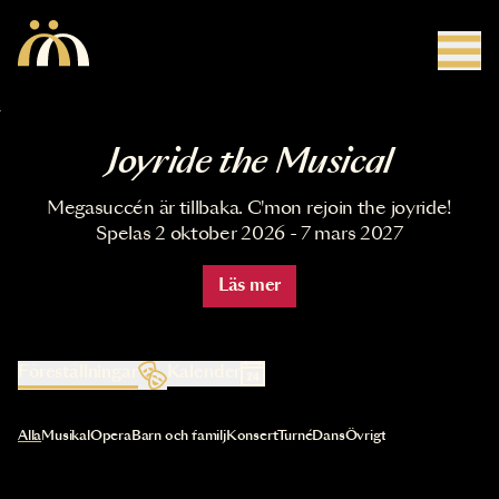
Hoppa till huvudinnehåll
Joyride the Musical
Megasuccén är tillbaka. C'mon rejoin the joyride!
Spelas 2 oktober 2026 - 7 mars 2027
Läs mer
Föreställningar
Kalender
Val av kategori uppdaterar innehållet automatiskt
Alla
Musikal
Opera
Barn och familj
Konsert
Turné
Dans
Övrigt