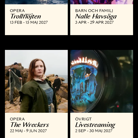
OPERA
BARN OCH FAMILJ
Trollflöjten
Nalle Havsöga
13 FEB - 15 MAJ 2027
3 APR - 29 APR 2027
OPERA
ÖVRIGT
The Wreckers
Livestreaming
22 MAJ - 9 JUN 2027
2 SEP - 30 MAJ 2027