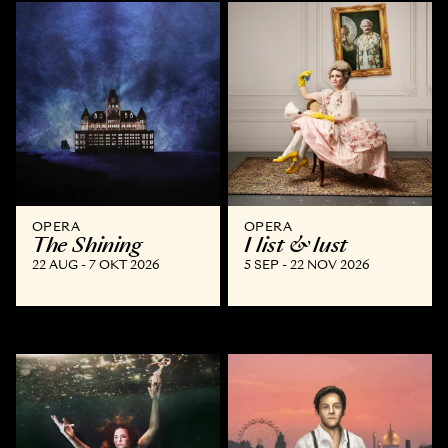
OPERA
OPERA
The Shining
I list & lust
22 AUG - 7 OKT 2026
5 SEP - 22 NOV 2026