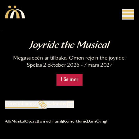
Hoppa till huvudinnehåll
Joyride the Musical
Megasuccén är tillbaka. C'mon rejoin the joyride!
Spelas 2 oktober 2026 - 7 mars 2027
Läs mer
Föreställningar
Kalender
Val av kategori uppdaterar innehållet automatiskt
Alla
Musikal
Opera
Barn och familj
Konsert
Turné
Dans
Övrigt