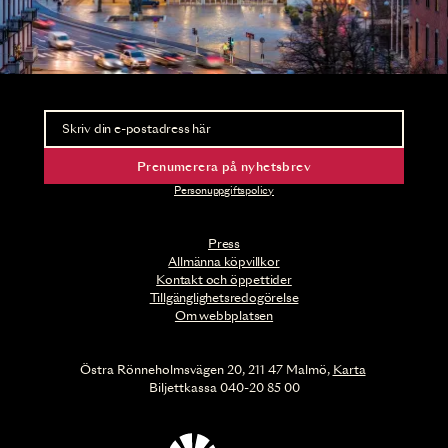
Nyhetsbrev
Ta del av förhandsinformation och biljettsläpp.
Prenumerera på nyhetsbrev
Personuppgiftspolicy
Press
Allmänna köpvillkor
Kontakt och öppettider
Tillgänglighetsredogörelse
Om webbplatsen
Östra Rönneholmsvägen 20, 211 47 Malmö,
Karta
Biljettkassa 040-20 85 00