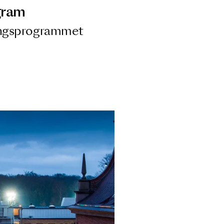
ngsprogram
ra i Säsongsprogrammet