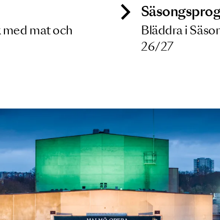
ck
Säso
 besök med mat och
Blädd
26/27