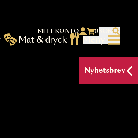
MITT KONTO
 menu)
llningar
Mat & dryck
Me
nu (primary) SV
Nyh