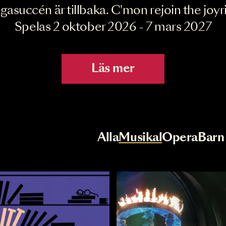
Joyride the Mu
Megasuccén är tillbaka. C'mon rejoin 
Spelas 2 oktober 2026 - 7 mar
Läs mer
r
Val av kategori
Alla
Musikal
Op