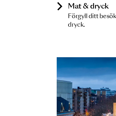
Mat & dry
Förgyll ditt
dryck.