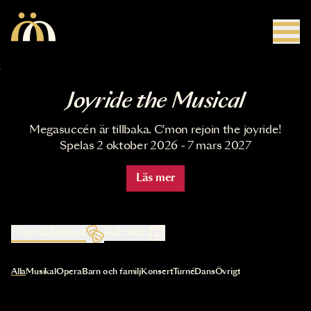
Hoppa till huvudinnehåll
Joyride the Musical
Megasuccén är tillbaka. C'mon rejoin the joyride!
Spelas 2 oktober 2026 - 7 mars 2027
Läs mer
Föreställningar
Kalender
Val av kategori uppdaterar innehållet automatiskt
Alla
Musikal
Opera
Barn och familj
Konsert
Turné
Dans
Övrigt