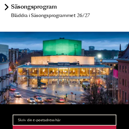
Säsongsprogram
Bläddra i Säsongsprogrammet 26/27
Nyhetsbrev
Ta del av förhandsinformation och biljettsläpp.