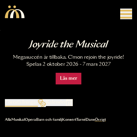
Hoppa till huvudinnehåll
Joyride the Musical
Megasuccén är tillbaka. C'mon rejoin the joyride!
Spelas 2 oktober 2026 - 7 mars 2027
Läs mer
Föreställningar
Kalender
Val av kategori uppdaterar innehållet automatiskt
Alla
Musikal
Opera
Barn och familj
Konsert
Turné
Dans
Övrigt