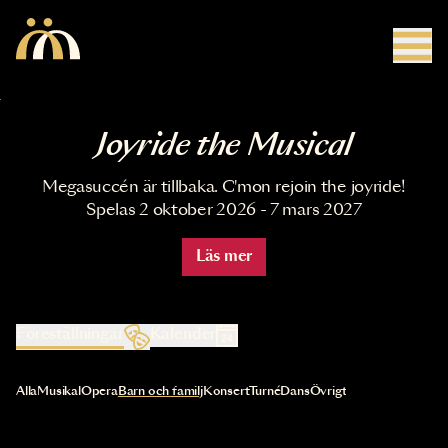
Hoppa till huvudinnehåll
Joyride the Musical
Megasuccén är tillbaka. C'mon rejoin the joyride!
Spelas 2 oktober 2026 - 7 mars 2027
Läs mer
Föreställningar
Kalender
Val av kategori uppdaterar innehållet automatiskt
Alla
Musikal
Opera
Barn och familj
Konsert
Turné
Dans
Övrigt