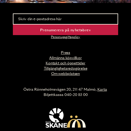
Nyhetsbrev
Ta del av förhandsinformation och biljettsläpp.
Prenumerera på nyhetsbrev
Personuppgiftspolicy
Press
Allmänna köpvillkor
Kontakt och öppettider
Tillgänglighetsredogörelse
Om webbplatsen
Östra Rönneholmsvägen 20, 211 47 Malmö,
Karta
Biljettkassa 040-20 85 00