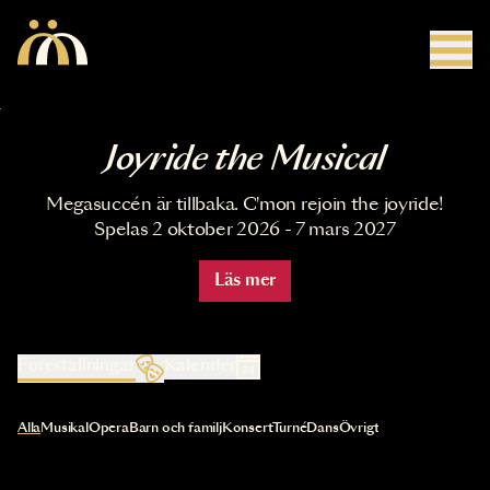
Hoppa till huvudinnehåll
Joyride the Musical
Megasuccén är tillbaka. C'mon rejoin the joyride!
Spelas 2 oktober 2026 - 7 mars 2027
Läs mer
Föreställningar
Kalender
Val av kategori uppdaterar innehållet automatiskt
Alla
Musikal
Opera
Barn och familj
Konsert
Turné
Dans
Övrigt