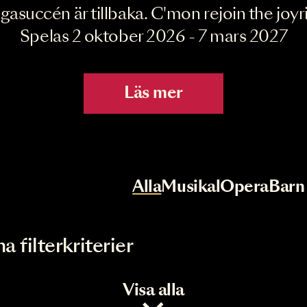
Joyride the Mu
Megasuccén är tillbaka. C'mon rejoin 
Spelas 2 oktober 2026 - 7 mar
Läs mer
r
Val av kategori
Alla
Musikal
Op