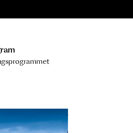
ngsprogram
ra i Säsongsprogrammet