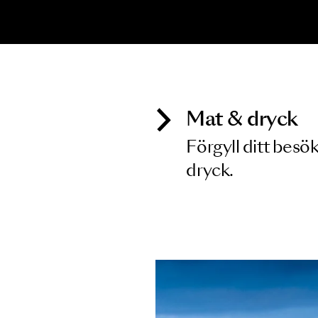
Inga föreställningar matchar
Mat & dry
Förgyll ditt
dryck.