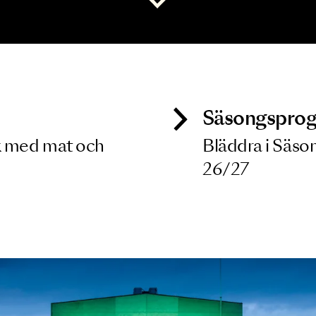
 dina filterkriterier
Visa alla
ck
Säso
 besök med mat och
Blädd
26/27