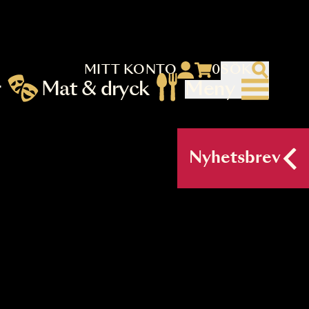
MITT KONTO
 menu)
llningar
Mat & dryck
Me
nu (primary) SV
Nyh