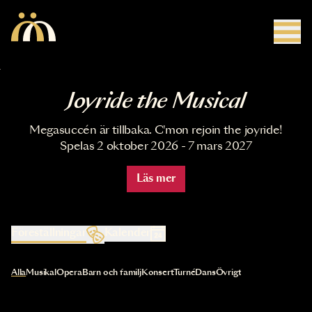
Hoppa till huvudinnehåll
Joyride the Musical
Megasuccén är tillbaka. C'mon rejoin the joyride!
Spelas 2 oktober 2026 - 7 mars 2027
Läs mer
Föreställningar
Kalender
Val av kategori uppdaterar innehållet automatiskt
Alla
Musikal
Opera
Barn och familj
Konsert
Turné
Dans
Övrigt