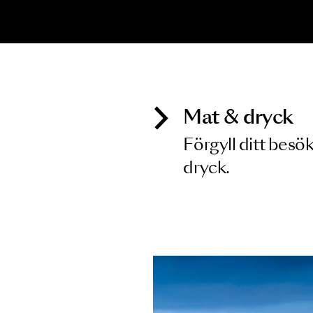
Inga föreställningar matchar
Mat & dry
Förgyll ditt
dryck.