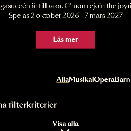
Joyride the Mu
Megasuccén är tillbaka. C'mon rejoin 
Spelas 2 oktober 2026 - 7 mar
Läs mer
r
Val av kategori
Alla
Musikal
Op