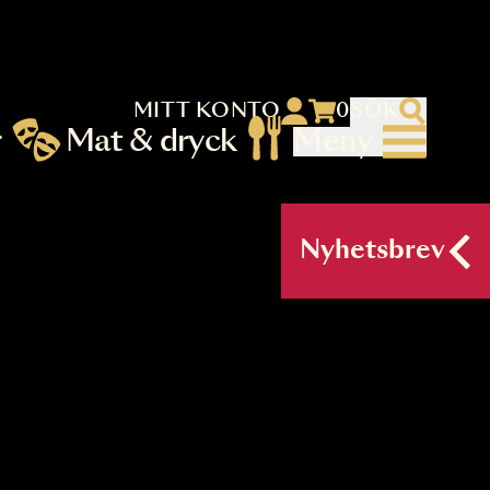
MITT KONTO
 menu)
llningar
Mat & dryck
Me
nu (primary) SV
Nyh