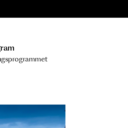
ngsprogram
ra i Säsongsprogrammet