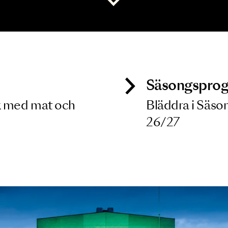
 dina filterkriterier
Visa alla
ck
Säso
 besök med mat och
Blädd
26/27