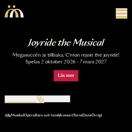
Hoppa till huvudinnehåll
Joyride the Musical
Megasuccén är tillbaka. C'mon rejoin the joyride!
Spelas 2 oktober 2026 - 7 mars 2027
Läs mer
Föreställningar
Kalender
Val av kategori uppdaterar innehållet automatiskt
Alla
Musikal
Opera
Barn och familj
Konsert
Turné
Dans
Övrigt