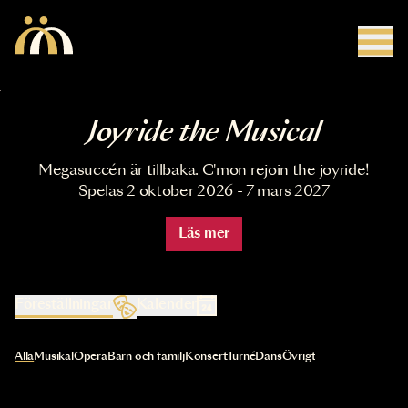
Hoppa till huvudinnehåll
Joyride the Musical
Megasuccén är tillbaka. C'mon rejoin the joyride!
Spelas 2 oktober 2026 - 7 mars 2027
Läs mer
Föreställningar
Kalender
Val av kategori uppdaterar innehållet automatiskt
Alla
Musikal
Opera
Barn och familj
Konsert
Turné
Dans
Övrigt