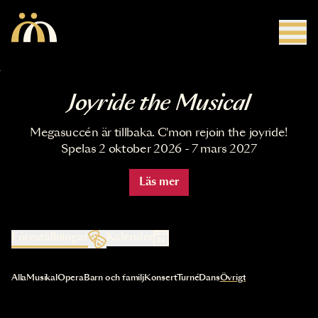
Hoppa till huvudinnehåll
Joyride the Musical
Megasuccén är tillbaka. C'mon rejoin the joyride!
Spelas 2 oktober 2026 - 7 mars 2027
Läs mer
Föreställningar
Kalender
Val av kategori uppdaterar innehållet automatiskt
Alla
Musikal
Opera
Barn och familj
Konsert
Turné
Dans
Övrigt