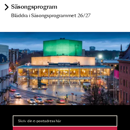
Säsongsprogram
Bläddra i Säsongsprogrammet 26/27
Nyhetsbrev
Ta del av förhandsinformation och biljettsläpp.