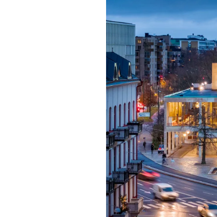
Mat & dry
Förgyll ditt
dryck.