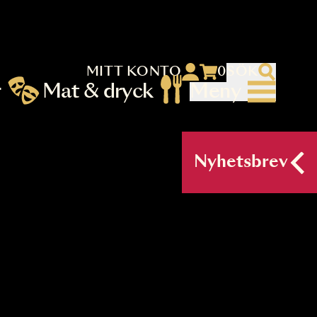
MITT KONTO
 menu)
llningar
Mat & dryck
Me
nu (primary) SV
Nyh