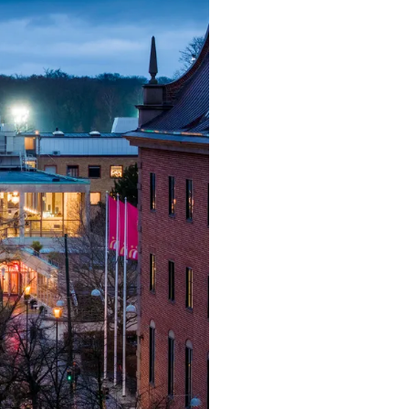
ngsprogram
ra i Säsongsprogrammet