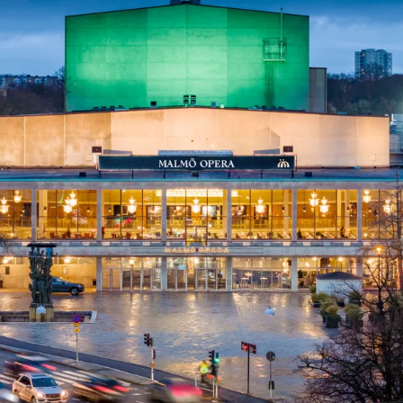
ck
Säso
 besök med mat och
Blädd
26/27