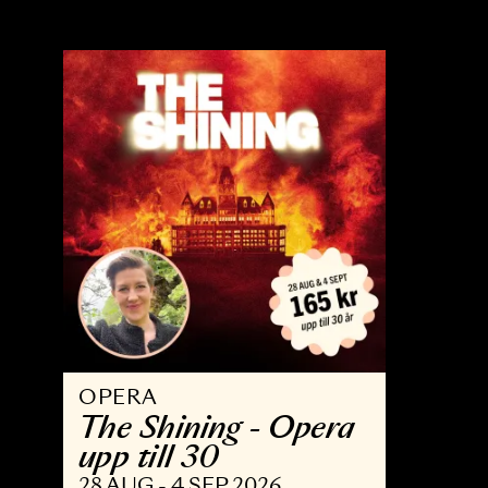
OPERA
B
Trollflöjten
N
13 FEB - 15 MAJ 2027
3 