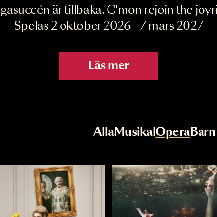
Joyride the Mu
Megasuccén är tillbaka. C'mon rejoin 
Spelas 2 oktober 2026 - 7 mar
Läs mer
r
Val av kategori
Alla
Musikal
Op