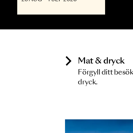
OPERA
The Shining - Opera
upp till 30
28 AUG - 4 SEP 2026