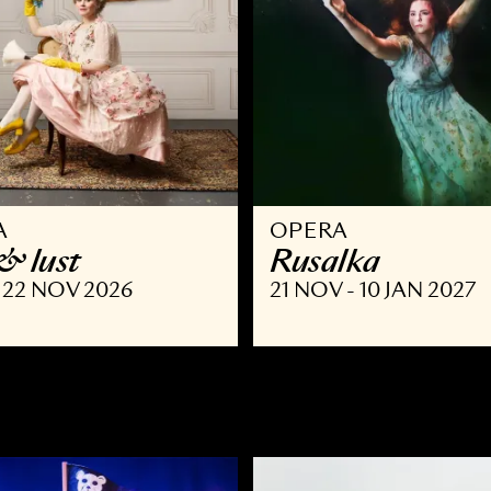
PERA
OPERA
 list & lust
Rusalka
SEP - 22 NOV 2026
21 NOV - 10