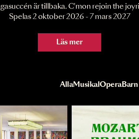
Joyride the Mu
Megasuccén är tillbaka. C'mon rejoin 
Spelas 2 oktober 2026 - 7 mar
Läs mer
r
Val av kategori
Alla
Musikal
Op