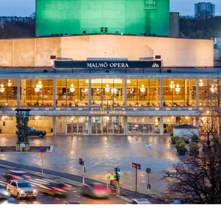
 besök med mat och
Blädd
26/27