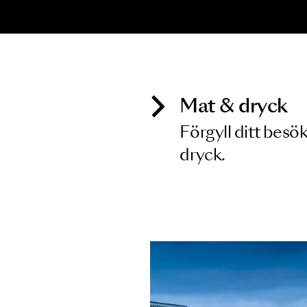
KONSERT
K
Haydn
M
K
19 FEB 2027
2
Mat & dry