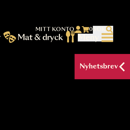
MITT KONTO
 menu)
llningar
Mat & dryck
Me
nu (primary) SV
Nyh