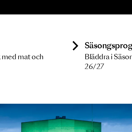
ONSERT
ozart, Britten,
elly, Elgar
8 MAJ 2027
ck
Säso