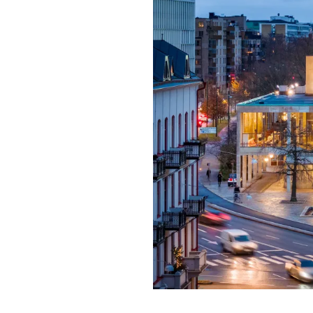
Förgyll ditt
dryck.