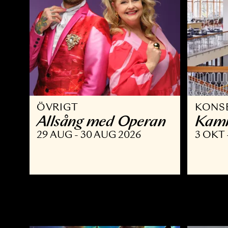
ÖVRIGT
K
Allsång med Operan
K
29 AUG - 30 AUG 2026
3 