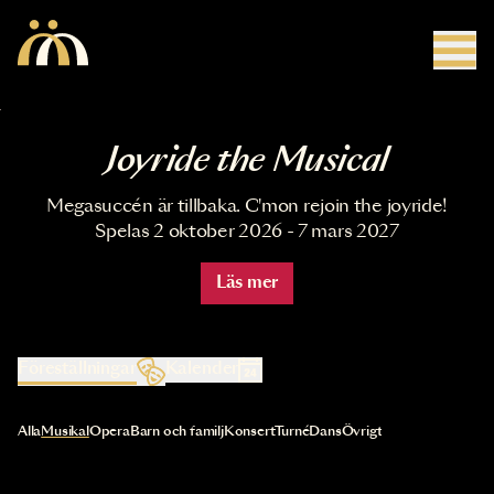
Hoppa till huvudinnehåll
Joyride the Musical
Megasuccén är tillbaka. C'mon rejoin the joyride!
Spelas 2 oktober 2026 - 7 mars 2027
Läs mer
Föreställningar
Kalender
Val av kategori uppdaterar innehållet automatiskt
Alla
Musikal
Opera
Barn och familj
Konsert
Turné
Dans
Övrigt