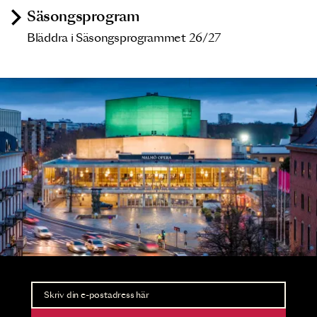
Säsongsprogram
Bläddra i Säsongsprogrammet 26/27
Nyhetsbrev
Ta del av förhandsinformation och biljettsläpp.