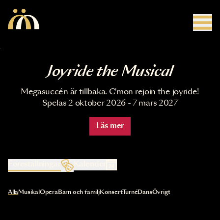
Hoppa till huvudinnehåll
Joyride the Musical
Megasuccén är tillbaka. C'mon rejoin the joyride!
Spelas 2 oktober 2026 - 7 mars 2027
Läs mer
Föreställningar
Kalender
Val av kategori uppdaterar innehållet automatiskt
Alla
Musikal
Opera
Barn och familj
Konsert
Turné
Dans
Övrigt