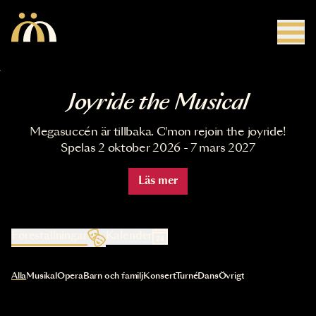
Hoppa till huvudinnehåll
Joyride the Musical
Megasuccén är tillbaka. C'mon rejoin the joyride!
Spelas 2 oktober 2026 - 7 mars 2027
Läs mer
Föreställningar
Kalender
Val av kategori uppdaterar innehållet automatiskt
Alla
Musikal
Opera
Barn och familj
Konsert
Turné
Dans
Övrigt