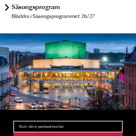
Säsongsprogram
Bläddra i Säsongsprogrammet 26/27
Nyhetsbrev
Ta del av förhandsinformation och biljettsläpp.