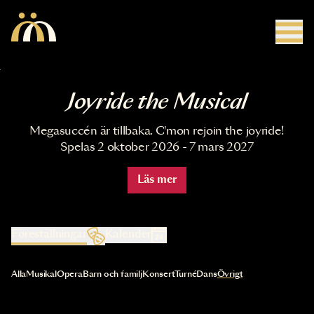
Hoppa till huvudinnehåll
Joyride the Musical
Megasuccén är tillbaka. C'mon rejoin the joyride!
Spelas 2 oktober 2026 - 7 mars 2027
Läs mer
Föreställningar
Kalender
Val av kategori uppdaterar innehållet automatiskt
Alla
Musikal
Opera
Barn och familj
Konsert
Turné
Dans
Övrigt