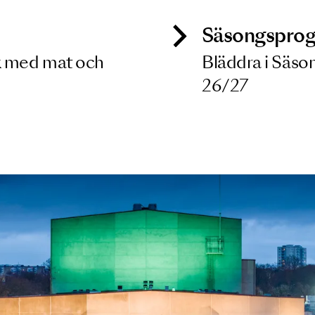
9 OKT 2026
ck
Säso
 besök med mat och
Blädd
26/27