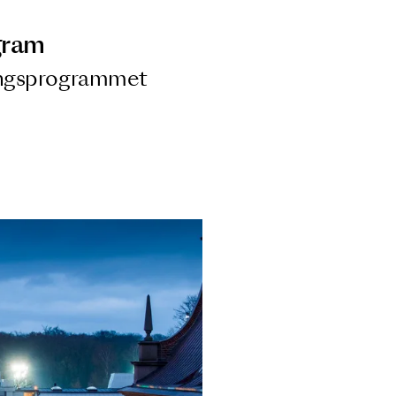
ngsprogram
ra i Säsongsprogrammet