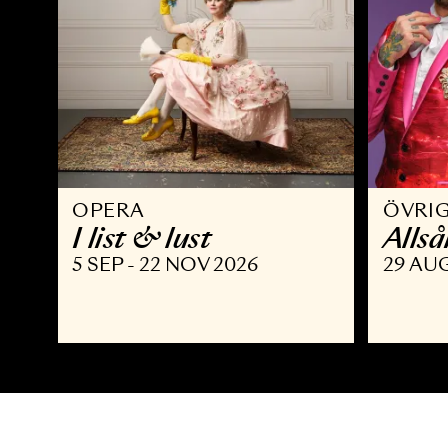
OPERA
Ö
I list & lust
A
5 SEP - 22 NOV 2026
2