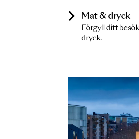
Mat & dry
Förgyll ditt
dryck.