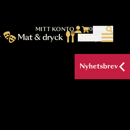
MITT KONTO
 menu)
llningar
Mat & dryck
Me
nu (primary) SV
Nyh