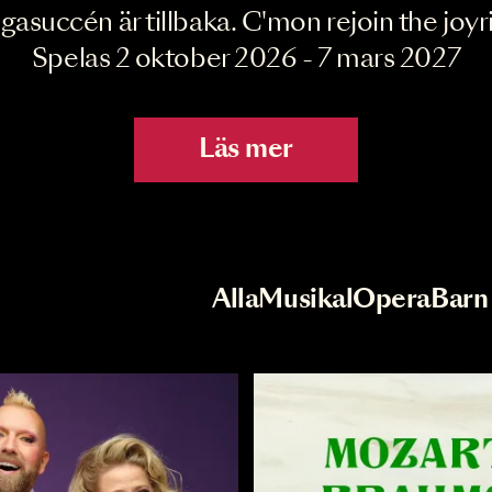
Joyride the Mu
Megasuccén är tillbaka. C'mon rejoin 
Spelas 2 oktober 2026 - 7 mar
Läs mer
r
Val av kategori
Alla
Musikal
Op