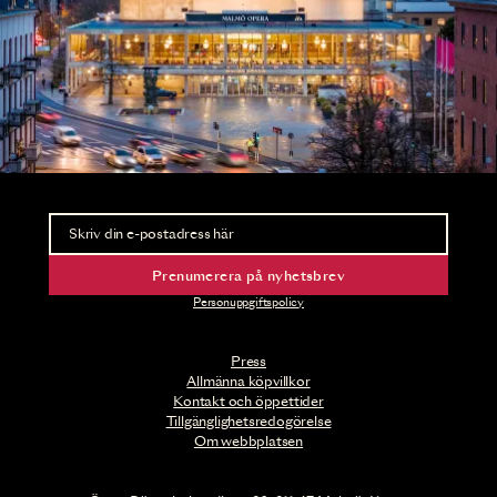
Nyhetsbrev
Ta del av förhandsinformation och biljettsläpp.
Prenumerera på nyhetsbrev
Personuppgiftspolicy
Press
Allmänna köpvillkor
Kontakt och öppettider
Tillgänglighetsredogörelse
Om webbplatsen