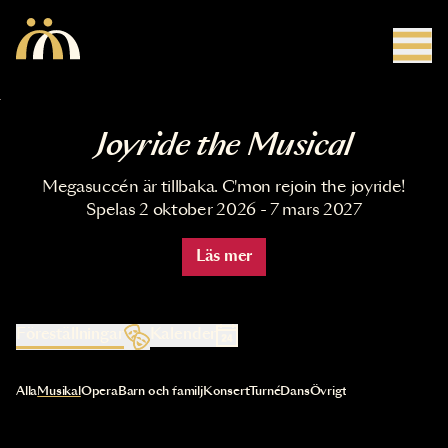
Hoppa till huvudinnehåll
Joyride the Musical
Megasuccén är tillbaka. C'mon rejoin the joyride!
Spelas 2 oktober 2026 - 7 mars 2027
Läs mer
Föreställningar
Kalender
Val av kategori uppdaterar innehållet automatiskt
Alla
Musikal
Opera
Barn och familj
Konsert
Turné
Dans
Övrigt