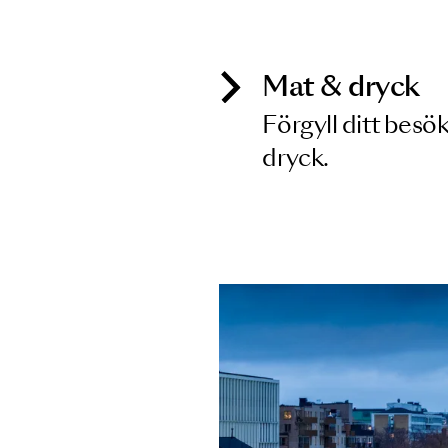
Inga föreställningar matchar
Mat & dry
Förgyll ditt
dryck.