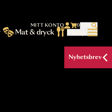
MITT KONTO
 menu)
llningar
Mat & dryck
Me
nu (primary) SV
Nyh