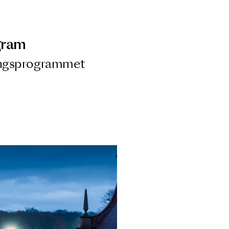
ngsprogram
ra i Säsongsprogrammet