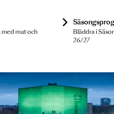
 dina filterkriterier
ck
Säso
 besök med mat och
Blädd
26/27