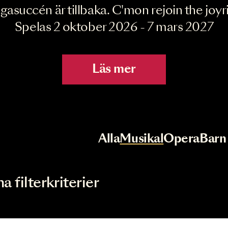
Joyride the Mu
Megasuccén är tillbaka. C'mon rejoin 
Spelas 2 oktober 2026 - 7 mar
Läs mer
r
Val av kategori
Alla
Musikal
Op