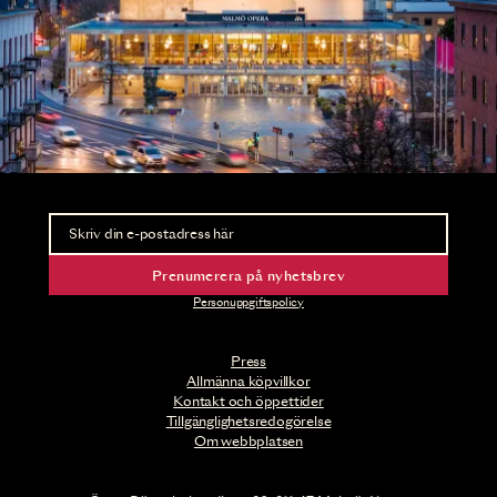
Nyhetsbrev
Ta del av förhandsinformation och biljettsläpp.
Prenumerera på nyhetsbrev
Personuppgiftspolicy
Press
Allmänna köpvillkor
Kontakt och öppettider
Tillgänglighetsredogörelse
Om webbplatsen