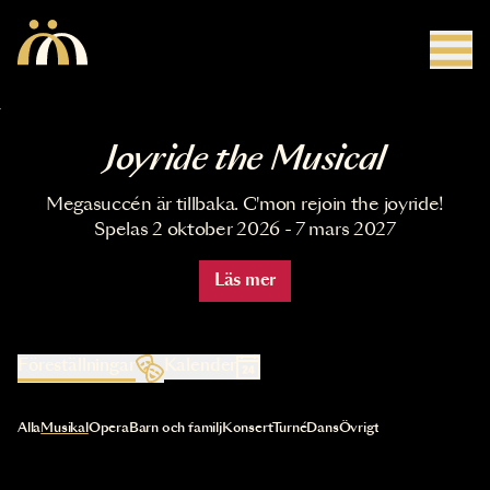
Hoppa till huvudinnehåll
Joyride the Musical
Megasuccén är tillbaka. C'mon rejoin the joyride!
Spelas 2 oktober 2026 - 7 mars 2027
Läs mer
Föreställningar
Kalender
Val av kategori uppdaterar innehållet automatiskt
Alla
Musikal
Opera
Barn och familj
Konsert
Turné
Dans
Övrigt