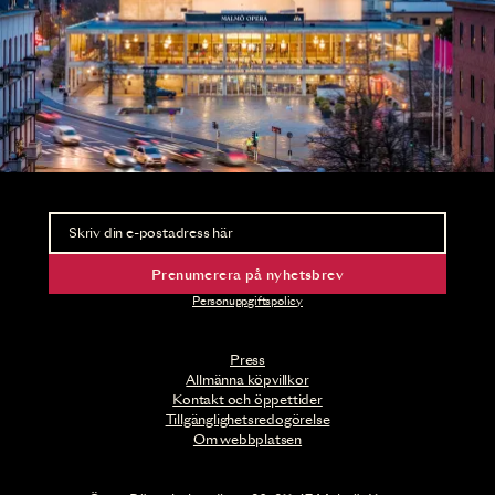
Nyhetsbrev
Ta del av förhandsinformation och biljettsläpp.
Prenumerera på nyhetsbrev
Personuppgiftspolicy
Press
Allmänna köpvillkor
Kontakt och öppettider
Tillgänglighetsredogörelse
Om webbplatsen