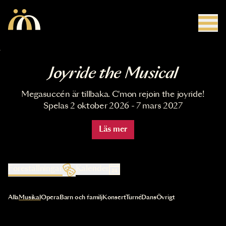
Hoppa till huvudinnehåll
Joyride the Musical
Megasuccén är tillbaka. C'mon rejoin the joyride!
Spelas 2 oktober 2026 - 7 mars 2027
Läs mer
Föreställningar
Kalender
Val av kategori uppdaterar innehållet automatiskt
Alla
Musikal
Opera
Barn och familj
Konsert
Turné
Dans
Övrigt